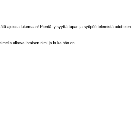
t tätä ajoissa lukemaan! Pientä tylsyyttä tapan ja syöpööttelemistä odottelen.
jaimella alkava ihmisen nimi ja kuka hän on.