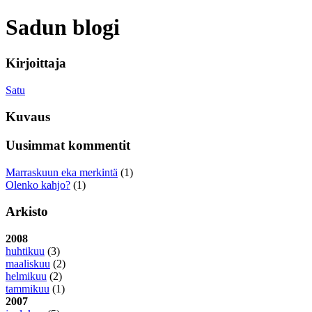
Sadun blogi
Kirjoittaja
Satu
Kuvaus
Uusimmat kommentit
Marraskuun eka merkintä
(1)
Olenko kahjo?
(1)
Arkisto
2008
huhtikuu
(3)
maaliskuu
(2)
helmikuu
(2)
tammikuu
(1)
2007