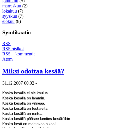
joulukuu
(5)
marraskuu
(2)
lokakuu
(7)
syyskuu
(7)
elokuu
(8)
Syndikaatio
RSS
RSS otsikot
RSS + kommentit
Atom
Miksi odottaa kesää?
31.12.2007 00.02 -
Koska kesällä ei ole koulua.
Koska kesällä on lämmin.
Koska kesällä on vihreää.
Koska kesällä on festareita.
Koska kesällä on rentoa.
Koska kesällä pääsee kenties kesätöihin.
Koska kesä on mahtavaa aikaa!