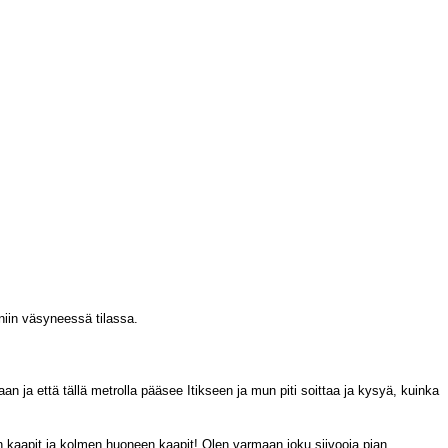
niin väsyneessä tilassa.
aan ja että tällä metrolla pääsee Itikseen ja mun piti soittaa ja kysyä, kuinka
en kaapit ja kolmen huoneen kaapit! Olen varmaan joku siivooja pian.