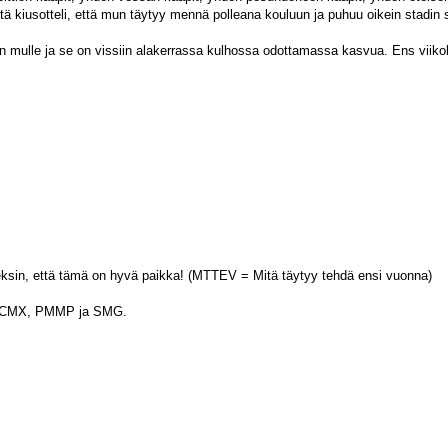
etä kiusotteli, että mun täytyy mennä polleana kouluun ja puhuu oikein stadin 
ulle ja se on vissiin alakerrassa kulhossa odottamassa kasvua. Ens viikoksi
keksin, että tämä on hyvä paikka! (MTTEV = Mitä täytyy tehdä ensi vuonna)
YUP, CMX, PMMP ja SMG.