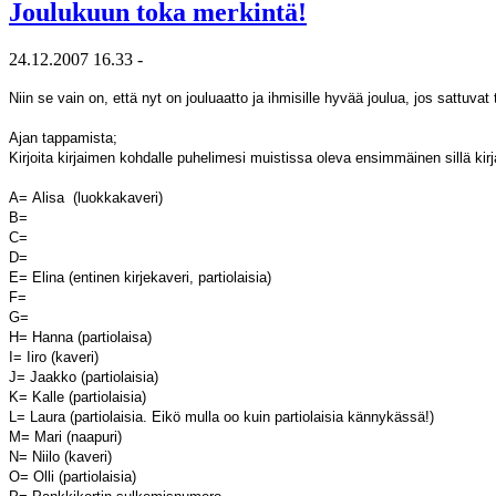
Joulukuun toka merkintä!
24.12.2007 16.33 -
Niin se vain on, että nyt on jouluaatto ja ihmisille hyvää joulua, jos sattuva
Ajan tappamista;
Kirjoita kirjaimen kohdalle puhelimesi muistissa oleva ensimmäinen sillä kir
A= Alisa (luokkakaveri)
B=
C=
D=
E= Elina (entinen kirjekaveri, partiolaisia)
F=
G=
H= Hanna (partiolaisa)
I= Iiro (kaveri)
J= Jaakko (partiolaisia)
K= Kalle (partiolaisia)
L= Laura (partiolaisia. Eikö mulla oo kuin partiolaisia kännykässä!)
M= Mari (naapuri)
N= Niilo (kaveri)
O= Olli (partiolaisia)