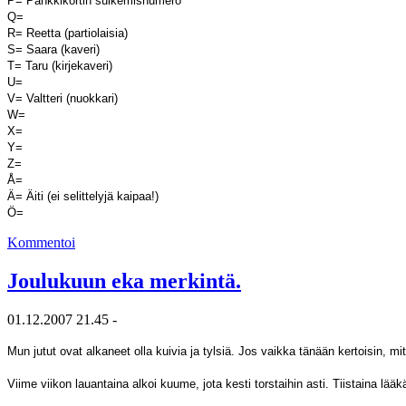
P= Pankkikortin sulkemisnumero
Q=
R= Reetta (partiolaisia)
S= Saara (kaveri)
T= Taru (kirjekaveri)
U=
V= Valtteri (nuokkari)
W=
X=
Y=
Z=
Å=
Ä= Äiti (ei selittelyjä kaipaa!)
Ö=
Kommentoi
Joulukuun eka merkintä.
01.12.2007 21.45 -
Mun jutut ovat alkaneet olla kuivia ja tylsiä. Jos vaikka tänään kertoisin, mi
Viime viikon lauantaina alkoi kuume, jota kesti torstaihin asti. Tiistaina l