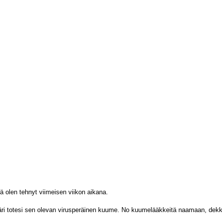
tä olen tehnyt viimeisen viikon aikana.
ääkäri totesi sen olevan virusperäinen kuume. No kuumelääkkeitä naamaan, dekk