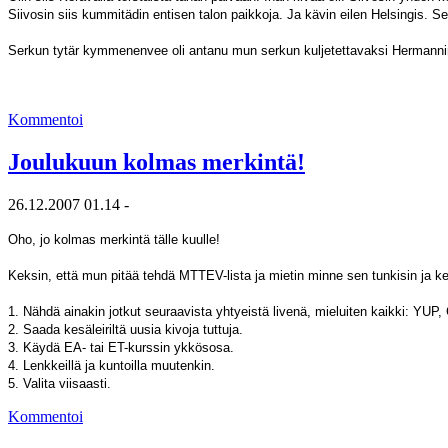
Siivosin siis kummitädin entisen talon paikkoja. Ja kävin eilen Helsingis. S
Serkun tytär kymmenenvee oli antanu mun serkun kuljetettavaksi Hermannin m
Kommentoi
Joulukuun kolmas merkintä!
26.12.2007 01.14 -
Oho, jo kolmas merkintä tälle kuulle!
Keksin, että mun pitää tehdä MTTEV-lista ja mietin minne sen tunkisin ja 
1. Nähdä ainakin jotkut seuraavista yhtyeistä livenä, mieluiten kaikki: 
2. Saada kesäleiriltä uusia kivoja tuttuja.
3.
Käydä EA- tai ET-kurssin ykkösosa.
4. Lenkkeillä ja kuntoilla muutenkin.
5.
Valita viisaasti.
Kommentoi