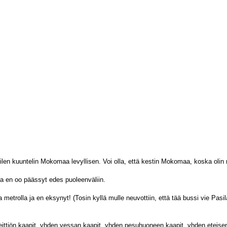
en kuuntelin Mokomaa levyllisen. Voi olla, että kestin Mokomaa, koska olin 
ja en oo päässyt edes puoleenväliin.
a metrolla ja en eksynyt! (Tosin kyllä mulle neuvottiin, että tää bussi vie Pasil
n keittiön kaapit, yhden vessan kaapit, yhden pesuhuoneen kaapit, yhden eteis