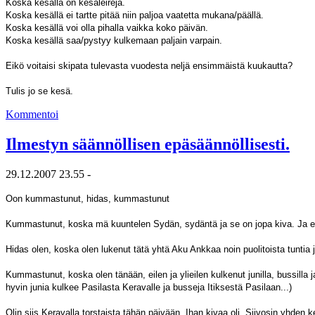
Koska kesällä on kesäleirejä.
Koska kesällä ei tartte pitää niin paljoa vaatetta mukana/päällä.
Koska kesällä voi olla pihalla vaikka koko päivän.
Koska kesällä saa/pystyy kulkemaan paljain varpain.
Eikö voitaisi skipata tulevasta vuodesta neljä ensimmäistä kuukautta?
Tulis jo se kesä.
Kommentoi
Ilmestyn säännöllisen epäsäännöllisesti.
29.12.2007 23.55 -
Oon kummastunut, hidas, kummastunut
Kummastunut, koska mä kuuntelen Sydän, sydäntä ja se on jopa kiva. Ja eil
Hidas olen, koska olen lukenut tätä yhtä Aku Ankkaa noin puolitoista tuntia 
Kummastunut, koska olen tänään, eilen ja ylieilen kulkenut junilla, bussilla j
hyvin junia kulkee Pasilasta Keravalle ja busseja Itiksestä Pasilaan...)
Olin siis Keravalla torstaista tähän päivään. Ihan kivaa oli. Siivosin yhde