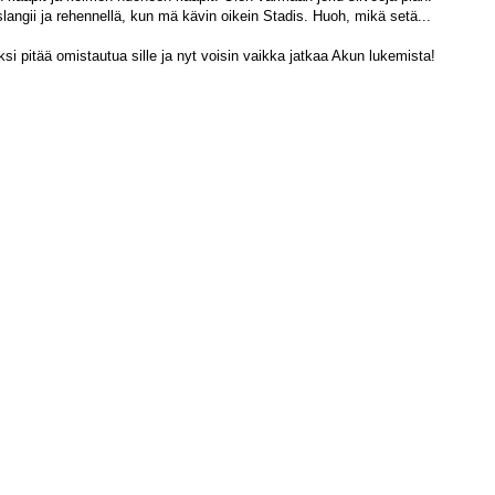
slangii ja rehennellä, kun mä kävin oikein Stadis. Huoh, mikä setä...
 pitää omistautua sille ja nyt voisin vaikka jatkaa Akun lukemista!